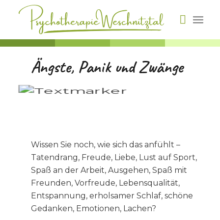
Ängste, Panik und Zwänge
P
sy
P
Wissen Sie noch, wie sich das anfühlt –
Tatendrang, Freude, Liebe, Lust auf Sport,
Spaß an der Arbeit, Ausgehen, Spaß mit
P
Freunden, Vorfreude, Lebensqualität,
syc
ot
erapie
h
h
Entspannung, erholsamer Schlaf, schöne
im
esc
nitzta
h
l
Gedanken, Emotionen, Lachen?