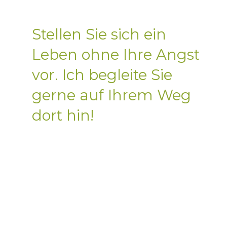
P
syc
ot
erapie
Stellen Sie sich ein
h
h
im
esc
nitzta
h
l
Leben ohne Ihre Angst
vor. Ich begleite Sie
P
gerne auf Ihrem Weg
syc
ot
erapie
h
h
im
esc
nitzta
h
l
dort hin!